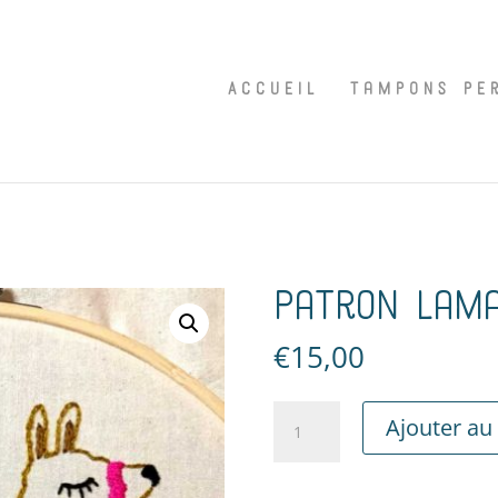
Accueil
Tampons Pe
Patron Lam
€
15,00
quantité
Ajouter au
de
Patron
Lama