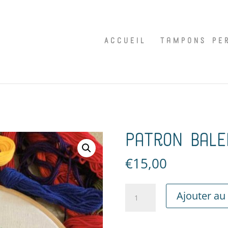
Accueil
Tampons Pe
Patron Bale
€
15,00
quantité
Ajouter au
de
Patron
Baleines