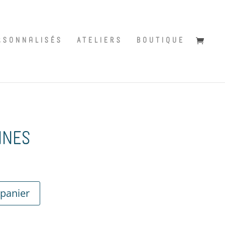
rsonnalisés
Ateliers
Boutique
ines
 panier